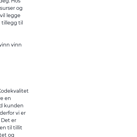
 deg. Hos
essurser og
vil legge
illegg til
vinn vinn
 Kodekvalitet
re en
tid kunden
erfor vi er
 Det er
til tillit
tet og