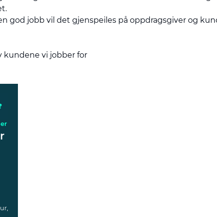
et.
 en god jobb vil det gjenspeiles på oppdragsgiver og kun
 kundene vi jobber for
der
r
ur,