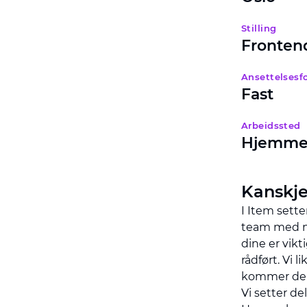
Stilling
Frontend
Ansettelsesf
Fast
Arbeidssted
Hjemme,
Kanskje
I Item setter
team med no
dine er vikt
rådført. Vi 
kommer de 
Vi setter d