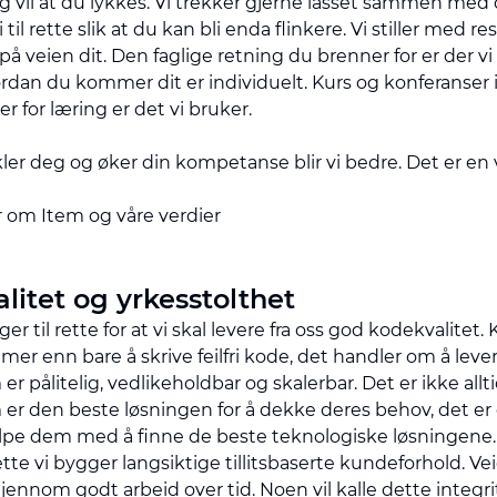
og vil at du lykkes. Vi trekker gjerne lasset sammen med
 til rette slik at du kan bli enda flinkere. Vi stiller med r
på veien dit. Den faglige retning du brenner for er der vi 
rdan du kommer dit er individuelt. Kurs og konferanser i t
r for læring er det vi bruker.
ler deg og øker din kompetanse blir vi bedre. Det er en 
 om Item og våre verdier
litet og yrkesstolthet
ger til rette for at vi skal levere fra oss god kodekvalitet.
er enn bare å skrive feilfri kode, det handler om å leve
er pålitelig, vedlikeholdbar og skalerbar. Det er ikke all
er den beste løsningen for å dekke deres behov, det er d
jelpe dem med å finne de beste teknologiske løsningene.
e vi bygger langsiktige tillitsbaserte kundeforhold. Veien 
jennom godt arbeid over tid. Noen vil kalle dette integri