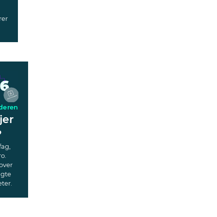
rer
deren
jer
?
fag,
ro.
over
agte
ter.