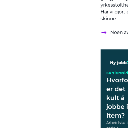
yrkesstolth
Har vi gjort
skinne.
Noen av
Karrieresi
Hvorfo
er det
kult å
jobbe i
Item?
Arbeidskult