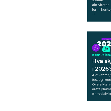
sosiale
aktiviteter,
lønn, konto
++
Itemkalen
Hva sk
i 2026
Aktiviteter, 
fest og mor
Oversikten 
årets planl
Itemaktivite