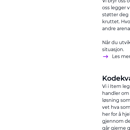
Vi bryr oss 
oss legger vi
støtter deg 
kruttet. Hvo
andre arenae
Når du utvik
situasjon.
Les mer
Kodekva
Vi i Item leg
handler om m
løsning som 
vet hva som 
her for å h
gjennom dett
går gjerne g