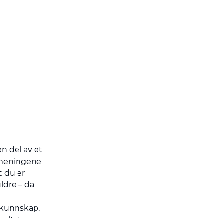
en del av et
g meningene
t du er
uldre – da
g kunnskap.