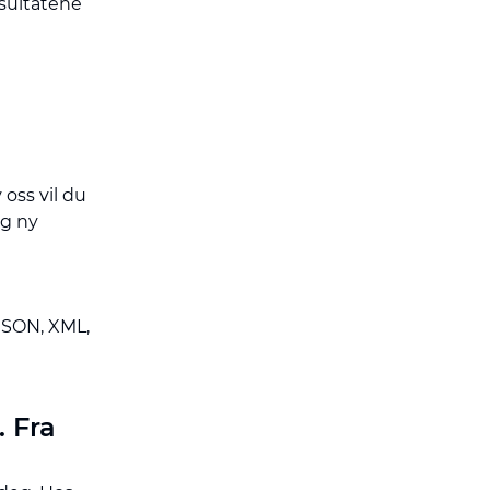
sultatene
 oss vil du
ig ny
 JSON, XML,
. Fra