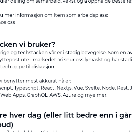
dler deling om samarbeid, vekst og å oppnå de beste re
du mer informasjon om Item som arbeidsplass:
os oss
cken vi bruker?
rrige og techstacken vår er i stadig bevegelse. Som en av
lyttepost ute i markedet. Vi snur oss lynraskt og har stad
ech oppe til diskusjon.
vi benytter mest akkurat nå er:
cript, Typescript, React, Nextjs, Vue, Svelte, Node, Rest,
 Web Apps, GraphQL, AWS, Azure og mye mer.
re hver dag (eller litt bedre enn i går
bud)